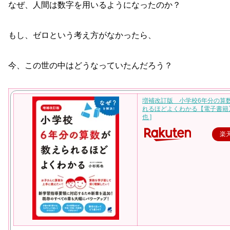
なぜ、人間は数字を用いるようになったのか？
もし、ゼロという考え方がなかったら、
今、この世の中はどうなっていたんだろう？
増補改訂版 小学校6年分の算
れるほどよくわかる【電子書籍】
也 ]
楽