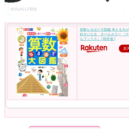
算数なるほど大図鑑 考える力
好きになる オールカラー （
もブックス） [ 桜井進 ]
楽