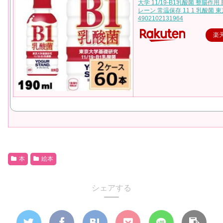
大学 11/19-B1乳酸菌 整腸作用
レーン 常温保存 11 1 乳酸菌 東
4902102131964
楽
本
絵本
シェアする