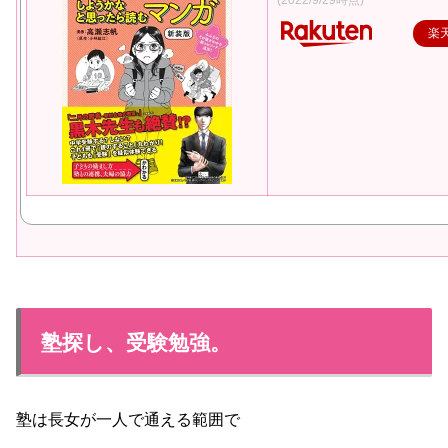
(2022/9/29時点)
楽
塾探し、受験勉強。
塾は長女が一人で通える範囲で