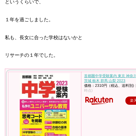
というくらいで、
１年を過ごしました。
私も、長女に合った学校はないかと
リサーチの１年でした。
首都圏中学受験案内 東京 神奈川
茨城 栃木 群馬 山梨 2023
価格：2310円（税込、送料別)
時点)
楽