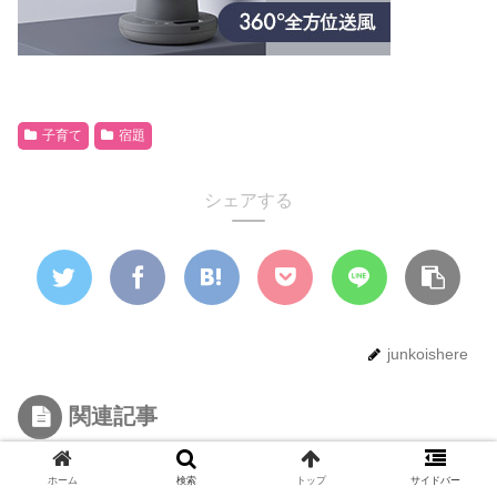
子育て
宿題
シェアする
junkoishere
関連記事
低気圧が苦手な次女は低血圧だった。
ホーム
検索
トップ
サイドバー