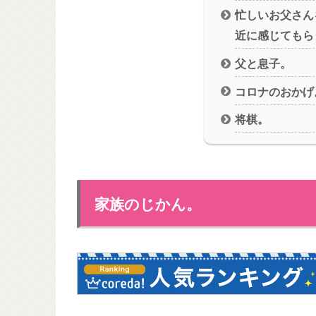
忙しいお父さん
近に感じてもら
父と息子。
コロナのおかげ
将棋。
家族のじかん。