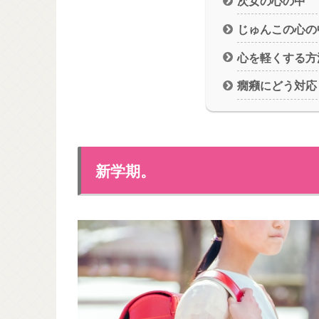
次女の心の中
じゅんこの心の
心を軽くする方
癇癪にどう対応
新学期。