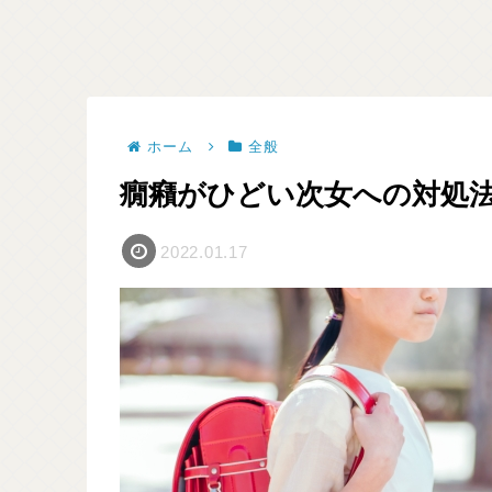
ホーム
全般
癇癪がひどい次女への対処
2022.01.17