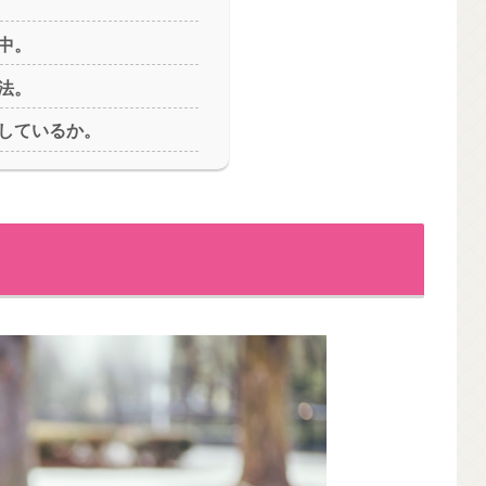
中。
法。
しているか。